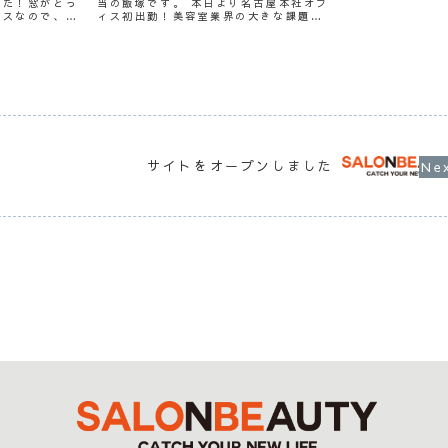
した！窓がとっ
当の飯塚です。 本日より名古屋本社オフ
ィスなので、レ
ィス初出勤！美容室業界の大きな課題で
しみです☆引っ
ある人材不足を解決すべく、美容専用求
新しい仲間と業
人サイト「サロビ」で美容室業界が今後
とわくわくしま
も発展していくための必要不可欠な存在
となれるよう取り組んで...
サイトをオープンしました