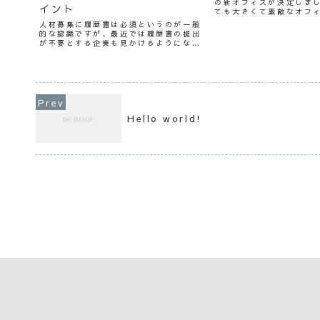
の新オフィスが決定しま
イント
ても大きくて素敵なオフ
イアウトを考えるのが楽
人材募集に履歴書は必須というのが一般
越しは来週予定、ここで
的な認識ですが、最近では履歴書の提出
務にあたる日々を考える
が不要とする企業も見かけるようになり
す！
ました。 履歴書の提出に関して、法的な
ルールはありません。履歴書を提出して
もらうか否かは企業の自由です。 履歴書
を用意しない方が不真...
Hello world!